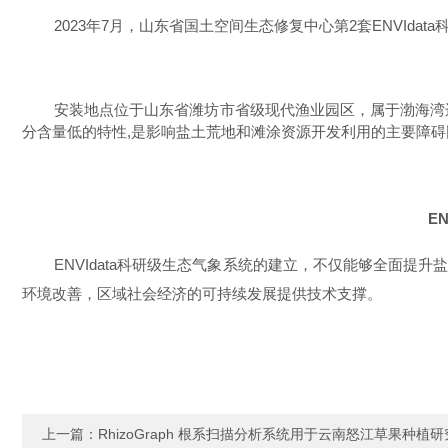
2023
年
7
月，山东省国土空间生态修复中心第
2
套
ENVIdata
安装地点位于山东省潍坊市省级现代渔业园区，属于渤海湾
分含量低的特性,是影响盐土荒地和滩涂资源开发利用的主要障碍
E
ENVIdata科研级生态气象系统的建立，不仅能够全面提
环境改善，区域社会经济的可持续发展提供技术支撑。
上一篇：
RhizoGraph 根系扫描分析系统用于云南怒江草果种植研