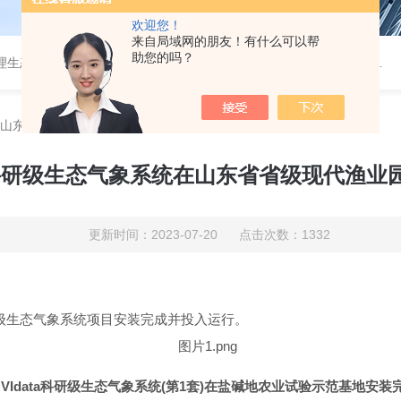
欢迎您！
来自局域网的朋友！有什么可以帮
助您的吗？
测、环境、气象监测、地下水监测、节水灌溉等仪器的销售和系统集成的专业公司
统在山东省省级现代渔业园区正式启动
ta科研级生态气象系统在山东省省级现代渔
更新时间：2023-07-20 点击次数：1332
级生态气象系统项目安装完成并投入运行。
NVIdata科研级生态气象系统(第1套
)
在盐碱地农业试验示范基地安装