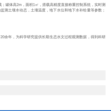
成；
罐体高
2
m，
面积
1㎡，
搭载高精度直接称重控制系统，实时测
动监测土壤水动态，土壤温度，地下水位和地下水补给量等参数；
有
2
0
余年，为科学研究提供长期生态水文过程观测数据，得到科研