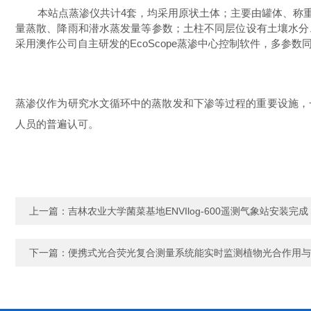
本站点蒸渗仪共计
4套，均采用原状土体；主要由罐体、称
量蒸散、降雨和潜水蒸发量等参数
；土柱不同层位设有土壤水分
采用
澳作公司自主研发的
Ec
oS
cope蒸渗中心控制软件，多参
蒸渗仪作为研究水文循环中的蒸散发和下渗等过程的重要设施，
人员的普遍认可。
上一篇：
吉林农业大学菌菜基地ENVIlog-600遥测气象站安装完成
下一篇：
便携式光合荧光复合测量系统能实时监测植物光合作用与