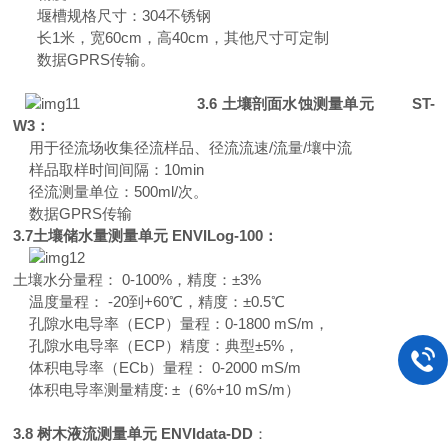
堰槽规格尺寸
：
30
4
不锈钢
长
1
米，
宽
60c
m
，
高
40c
m
，其他尺寸可定制
数
据
GPR
S
传输。
3.
6
土壤剖面水蚀测量单元
ST-
W3
：
用于径流场收集径流样品、径流流速
/
流量
/
壤中流
样品取样时间间隔
：
10min
径流测量单位
：
500ml
/
次。
数
据
GPR
S
传输
3.
7
土壤储水量测量单元
ENVILog-100
：
土壤水分
量程：
0
-
100%
，
精度：
±
3%
温度
量程：
-20
到
+6
0
℃
，
精度
：
±0.
5
℃
孔隙水电导率
（
EC
P
）量程
：
0
-
1800 mS/m
，
孔隙水电导率
（
EC
P
）
精度：
典
型
±5%
，
体积电导率
（
EC
b
）量程：
0
-
2000 mS/m
体积电导率测量精
度
:
±
（
6%+10 mS/
m
）
3.
8
树木液流测量单
元
ENVIdata-DD
：