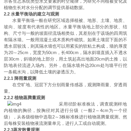
示
各生态系统类型水文要素的时空规律，为研究不同植被变化及
植物生长对水分分配的调节提供基础数据。
2.2
水量平衡场的建立与观测
水量平衡场一般在研究
区域选择植被、地形、土壤、地质、
坡向、坡度有代表性的地区。水量平衡场地上部分的形状、结
构、尺寸与一般的坡面径流场相类似，其差别在于该场的四周筑
有隔水墙。一般用混凝土或木质构件砌筑。如果土壤层下面的不
透水层较浅，则其隔水墙也可以用紧实的软粘土构成，墙的厚度
为
2
0
～
25cm
，宽度为
50cm
，长
400cm
，隔水斜墙直插入不透水
层
30cm
，斜墙的地上部分，用土筑起高出地面
20cm
的土推，以
防地表径流进入场内。另外，在隔水墙外边
20cm
处与墙平行挖
一条截水沟，以降低土壤的渗透压力。
2.2.1
降雨量观测
在空旷
地、冠层下方分别雨量传感器
，观测降雨量、
穿透雨
量。
2.2.2
植物蒸腾量观测
采用径阶标准
株
法，调查观测样地
内
植物
的胸径，按胸径对
其
进行分级（一
般
2
～
4c
m
为一个径
级），从各级
植物
中选
取
2
～
3
株标准
株
进行
植物蒸腾量
观测。
然
后每株安装植物液流测量单元，
进行人工或自动观测。
2.2.
3
蒸发散量观测