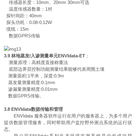
传感器长度：
10
mm
、
20
mm
3
0mm
可选
温度传感器数量
：
1
对
探针间距
：
40mm
探头功耗
：
0.08-0.12W
缆线
：
15m
数
据
GPR
S
传输
3.
9
林地蒸
发
/
入渗测量单元
ENVIdata-ET
：
测量原理：
高精度直接称重法
底部边界层控制功能
测量结果能够代表周围土壤
测量面
积
:
1
平米，深度
:
0.9m
蒸发量测量精度
:
0.1mm
渗漏量
测量精度
:
0.01mm
数
据
GPR
S
传输。
3.8 ENVIdata
数据传输
和管理
ENVIdata
服务器软件运行在用户的服务器上，为多个用户
提供数据
管理
服务，同时帮助用户监控野外测点系统的运行状
态。
我公司
ENVIdata
系列生态环境监测系统是业内成功获