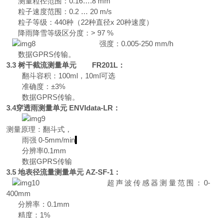
测量粒径范围
：
0.1
6
…
.8 mm
粒子速度范围
：
0.2
…
20 m/s
粒子等级
：
44
0
种
（
2
2
种直
径
x 2
0
种速度）
降雨降雪等级区分
度
：
> 97 %
强度
：
0.005-250 mm/h
数
据
GPR
S
传输。
3.
3
树干截流测量单元
FR201L
：
翻斗容积
：
100m
l
，
10m
l
可
选
准确度：
±
3%
数
据
GPR
S
传输。
3.
4
穿透雨测量单元
ENVIdata-LR
：
测量原理：翻斗式，
雨
强
0-5mm/min
分辨
率
0.1mm
数
据
GPR
S
传输
3.
5
地表径流量测量单
元
AZ-SF-1
：
超声波传感器测量范围
：
0-
400mm
分辨率
：
0.1mm
精度
：
1%