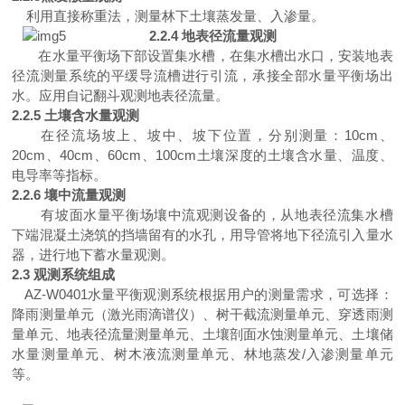
利用
直接
称重法，
测量
林下
土壤
蒸发
量、
入渗量
。
2.2.4
地表径流量观测
在
水量平衡场
下部设置集水槽，在集水槽出水口，安装地表
径流测量系统的平缓导流槽进行引流，承接全部
水量平衡场
出
水。
应用自记翻斗观测地表径流
量。
2.2.5
土壤含水量观测
在
径流场
坡上、
坡中、
坡下
位置，
分别测量
：
10c
m
、
20c
m
、
40c
m
、
60c
m
、
100c
m
土壤
深度
的
土壤
含水量
、
温度、
电导率
等
指标
。
2.2.6
壤中流量观测
有坡面水量平衡场壤中流观测设备的，从
地表径流集水槽
下端混凝土浇筑的挡墙
留有的
水孔，用
导
管将地下径流引入
量水
器
，进行
地下蓄水量
观测。
2.3
观测系统组成
AZ-W0401
水量平衡观测系统根据用户的测量需求，可选择：
降雨测量单元（激光雨滴谱仪）、树干截流测量单元、穿透雨测
量单元、地表径流量测量单元、土壤剖面水蚀测量单元、土壤储
水量测量单元、树木液流测量单元、林地蒸
发
/
入渗测量单元
等。