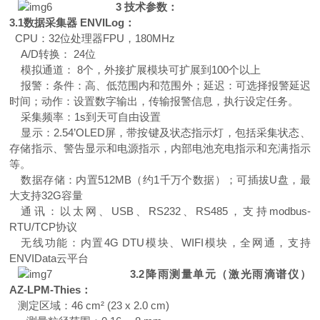
3
技术参数
：
3.1
数据采集器
ENVILog
：
CP
U
：
3
2
位处理
器
FP
U
，
180MHz
A/
D
转换
：
2
4
位
模拟通道
：
8
个，外接扩展模块可扩展
到
10
0
个以上
报警：条件：高、低范围内和范围外；延迟：可选择报警延迟
时间；动作：设置数字输出，传输报警信息，执行设定任务。
采集频率
：
1
s
到天可自由设置
显示：
2.5
4
’
OLE
D
屏，带按键及状态指示灯，包括采集状态、
存储指示、警告显示和电源指示，内部电池充电指示和充满指示
等。
数据存储：内
置
512M
B
（
约
1
千万个数据）；可插
拔
U
盘，最
大支
持
32
G
容量
通讯：以太网
、
US
B
、
RS23
2
、
RS48
5
，支
持
modbus-
RTU/TC
P
协议
无线功能：内
置
4G DT
U
模块
、
WIF
I
模块，全网通，支
持
ENVIDat
a
云平台
3.2
降雨测量单元（激光雨滴谱仪）
AZ-LPM-Thies
：
测定区域
：
46 cm² (23 x 2.0 cm)