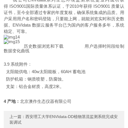
得
ISO900
1
国际质量体系认证，
于
201
0
年获
得
ISO9001
质量认
证书，至今全部通过专家的年度复核，确保系统集成的品质。用
户采用用户名和密码登陆，只要能上网，就能浏览实时和历史数
据。
ENVIdata
数据云服务平台已为国内的客户服务多年，系统
稳定、可靠。
历史数据浏览和下载
用户选择时间段绘制
数据变化曲线
3.9
系统附件：
太阳能供电
：
40
w
太阳能板
，
60AH
蓄电池
防护机箱：钢质喷塑，防腐蚀。
支架：铝合金材质，高
度
2
米。
4
产地
：
北京澳作生态仪器有限公司
上一篇：
西安理工大学ENVIdata-DD植物茎流监测系统完成安
装调试