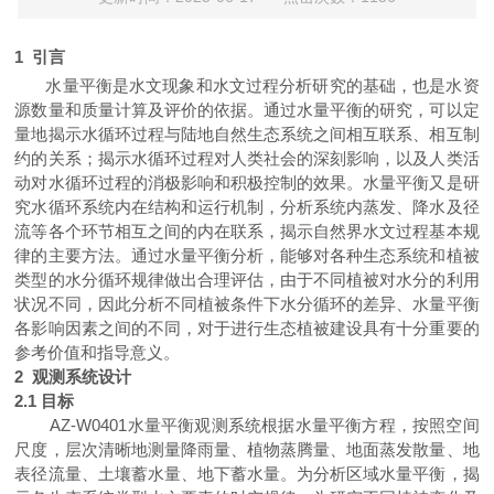
1
引言
水量平衡是水文现象和水文过程分析研究的基础，也是水资
源数量和质量计算及评价的依据。
通过水量平衡的研究，可以定
量地揭示水循环过程与陆地自然生态系统之间相互联系、相互制
约的关系；揭示水循环过程对人类社会的深刻影响，以及人类活
动对水循环过程的消极影响和积极控制的效果。水量平衡又是研
究水循环系统内在结构和运行机制，分析系统内蒸发、降水及径
流等各个环节相互之间的内在联系，揭示自然界水文过程基本规
律的主要方法。通过水量平衡分析，能够对各种生态系统和植被
类型的水分循环规律做出合理评估，
由于不同植被对水分的利用
状况不同，因此分析不同植被条件下水分循环的差异、水量平衡
各影响因素之间的不同，对于进行生态植被建设具有十分重要的
参考价值和指导意义。
2
观测系统设计
2.1
目标
AZ-W0401
水量平衡观测系统根据水量平衡方程，按照空间
尺度，层次清晰地测量降雨量、植物蒸腾量、地面蒸发散量、地
表径流量、土壤蓄水量、地下蓄水量。为分析区域水量平衡
，
揭