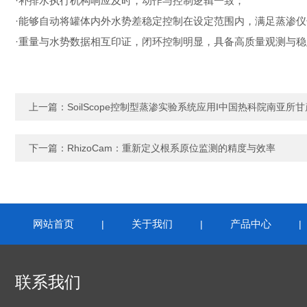
·补排水执行机构响应及时，动作与控制逻辑一致；
·能够自动将罐体内外水势差稳定控制在设定范围内，满足蒸渗
·重量与水势数据相互印证，闭环控制明显，具备高质量观测与
上一篇：
SoilScope控制型蒸渗实验系统应用I中国热科院南亚
下一篇：
RhizoCam：重新定义根系原位监测的精度与效率
网站首页
关于我们
产品中心
|
|
联系我们