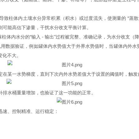
致柱体内土壤水分异常积累（积水）或过度流失，使测量的 “蒸散量
则可能高估下渗量，干扰水分收支平衡计算。
体内水分的“输入 - 输出"过程被完整、准确记录，为水分收支（降水 /
常可以用数据验证，例如罐体内水势值大于外界水势值时，当罐体内外水
内变化不大。
定在某一水势梯度，直到下次内外水势差值大于设置的阈值时，触发
补排水桶重量增加，也验证了这一功能的正常。
迅速、控制精准、运行稳定：