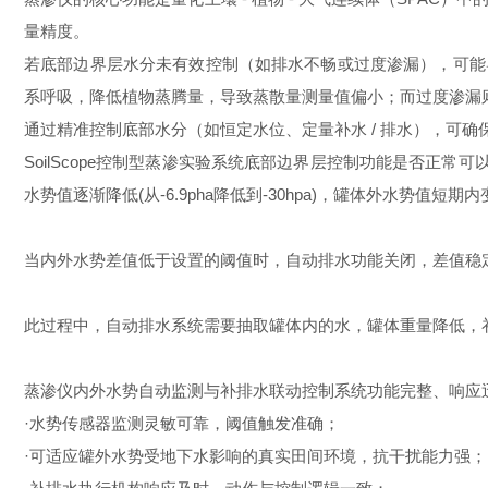
量精度。
若底部边界层水分未有效控制（如排水不畅或过度渗漏），可能导
系呼吸，降低植物蒸腾量，导致蒸散量测量值偏小；而过度渗漏
通过精准控制底部水分（如恒定水位、定量补水 / 排水），可确保柱
SoilScope控制型蒸渗实验系统底部边界层控制功能是否正
水势值逐渐降低(从-6.9pha降低到-30hpa)，罐体外水势值短期
当内外水势差值低于设置的阈值时，自动排水功能关闭，差值稳
此过程中，自动排水系统需要抽取罐体内的水，罐体重量降低，
蒸渗仪内外水势自动监测与补排水联动控制系统功能完整、响应
·水势传感器监测灵敏可靠，阈值触发准确；
·可适应罐外水势受地下水影响的真实田间环境，抗干扰能力强；