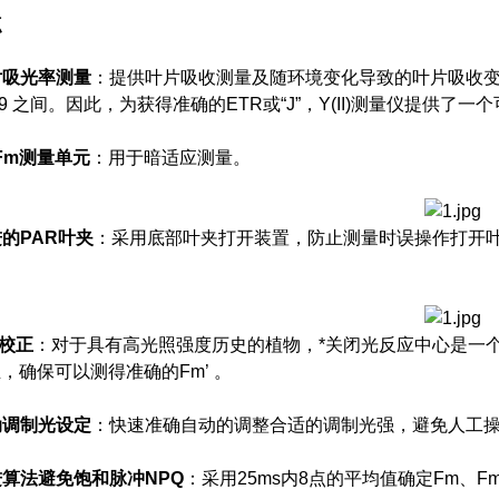
点
片吸
光率
测量
：提供叶片吸收测量及随环境变化导致的叶片吸收变化。根据
~0.9 之间。因此，为获得准确的ETR或“J”，Y(II)测量仪提供了
/Fm测量单元
：用于暗适应测量。
进的
PAR叶夹
：采用底部叶夹打开装置，防止测量时误操作打开
’校正
：对于具有高光照强度历史的植物，*关闭光反应中心是一个问题，Y(I
校正，确保可以测得准确的Fm’ 。
动调制光设定
：快速准确自动的调整合适的调制光强，避免人工
算法避免饱和脉冲NPQ
：采用25ms内8点的平均值确定Fm、F