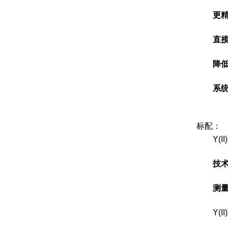
更
直
降
系
标配：
Y(II
技
测
Y(II)