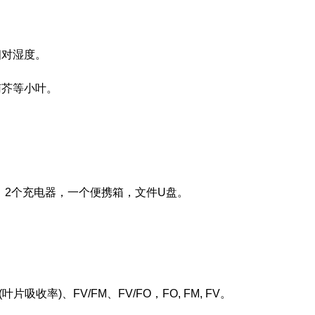
相对湿度。
南芥等小叶。
池，2个充电器，一个便携箱，文件U盘。
叶片吸收率)、FV/FM、FV/FO，FO, FM, FV。