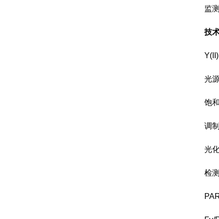
监测模
技
Y(II
光
饱和脉冲
调制光：
光化光
检测方
PAR：测