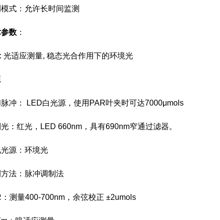
式：允许长时间监测
术参数
：
): 光适应测量, 稳态光合作用下的环境光
源
： LED白光源，使用PAR叶夹时可达7000μmols
红光，LED 660nm，具有690nm窄通过滤器。
源：环境光
法：脉冲调制法
量400-700nm，余弦校正 ±2umols