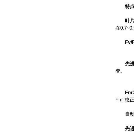
特
叶
在0.7
Fv
先
变。
F
m
Fm’ 
自
先进