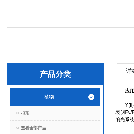
详
产品分类
应
植物
Y(II)
表明Fv
根系
的光系统
查看全部产品