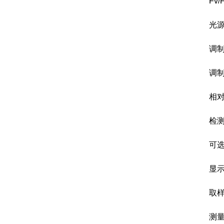
Fv/
光源：L
调制光：
调制光
相对湿度
检测器&
可选配
显示：13
取样速率
测量时