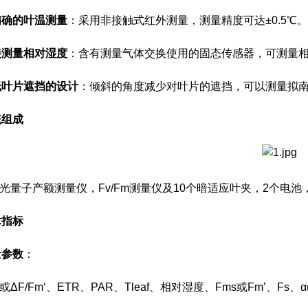
精确的叶温测量
：采用非接触式红外测量，测量精度可达±0.5℃。
接测量相对湿度
：含有测量气体交换使用的固态传感器，可测量
低叶片遮挡的设计
：倾斜的角度减少对叶片的遮挡，可以测量拟
统组成
)光量子产额测量仪，Fv/Fm测量仪及10个暗适应叶夹，2个电
术指标
量参数
：
或ΔF/Fm‘、ETR、PAR、Tleaf、相对湿度、Fms或Fm’、Fs、α(