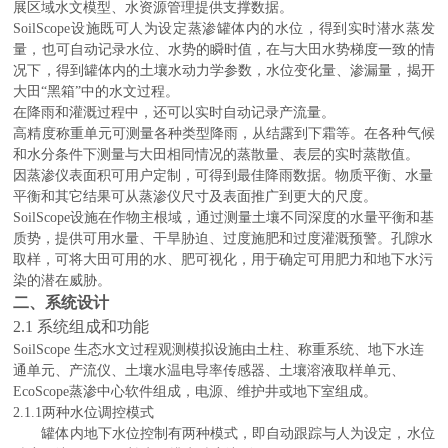
展区域水文模型、水资源管理提供支撑数据。
SoilScope
设施既可人为设定蒸渗罐体内的水位，得到实时潜水蒸发
量，也可自动记录水位、水势的瞬时值，在与大田水势梯度一致的情
况下，得到罐体内的土壤水动力学参数，水位变化量、渗漏量，揭开
大田“黑箱”中的水文过程。
在降雨和灌溉过程中，还可以实时自动记录产流量。
高精度称重单元可
测量各种类型降雨，从结露到下霜等。在各种气候
和水分条件下测量与大田相同情况的蒸散量、表层的实时蒸散值。
因蒸渗仪表面积可用户定制
，可得到最佳降雨数据。物质平衡
、水量
平衡
和其它结果可从蒸渗仪尺寸及表面推广到更大的尺度。
SoilScope设施
在作物主根域，通过测量土壤不同深度的水量平衡和基
质势，提供可用水量
、
干旱胁迫
、
过度施肥和过度灌溉预警
。
孔隙水
取样
，
可将
大田可用的水、肥可视化，
用于确定可用肥力和地下水污
染的潜在威胁
。
二、系统设计
2.1
系统组成和功能
SoilScope
生态水文过程观测模拟设施由土柱、称重系统、地下水连
通单元、产流仪、土壤水温电导率传感器、土壤溶液取样单元、
EcoScope
蒸渗中心软件组成，电源、维护井或地下室组成。
2.1.1两种水位调控模式
罐体内地下水位控制有两种模式，即自动跟踪与人为设定，水位