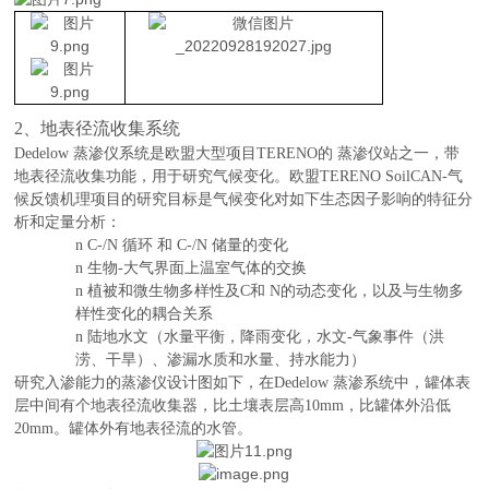
2、地表径流收集系统
Dedelow
蒸渗仪系统是欧盟大型项目
TERENO
的
蒸渗仪站之一，带
地表径流收集功能，用于研究气候变化。欧盟
TERENO SoilCAN-气
候反馈机理项目的研究目标是气候变化对如下生态因子影响的特征分
析和定量分析：
n
C-/N 循环 和 C-/N 储量的变化
n
生物
-大气界面上温室气体的交换
n
植被和微生物多样性及
C和 N的动态变化，以及与生物多
样性变化的耦合关系
n
陆地水文（水量平衡，降雨变化，水文
-气象事件（洪
涝、干旱）、渗漏水质和水量、持水能力）
研究入渗能力的蒸渗仪设计图如下，
在
Dedelow 蒸渗系统中，罐体表
层中间有个地表径流收集器，比土壤表层高10mm，比罐体外沿低
20mm。罐体外有地表径流的水管。