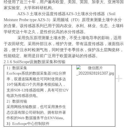
经使用了近三十年，用户遍布欧盟、美国、英国、加拿大、亚洲等国
家实验室、大学和科研机构。
AZS-3 土壤水分温度传感器
AZS-3土壤水分传感器（Soil
Moisture Probe type AZS-3）采用频域（FD）原理来测量土壤中水分
的含量。
该传感器系列已用于国内农业、水利、林业、生态、土壤科
学研究达十年之久，是性价比高的水分传感器。
采用负压原理测量土壤水势，不受土壤电导率的影响，适用
于农田研究。采用外部注水，维护方便。带有温度传感器，液面指示
器，便于注水时检测气泡，同时便于冬季排水，保护冻土层陶瓷杯，
性能稳定、耐用是目前广泛用于欧盟蒸渗站的传感器。
2.1.6 SoilScope设施数据采集和传输
1）数据采集
+
EcoScope系统的数据采集器
18位分辨
率
，
双通道隔离概念可同时使用多达
10个隔离或15个共用参考模拟输入
，
支持
SDI-12传感器组网，具有可控12V
电源为传感器供电。
2）数据传输
采用网线传输数据，也可
采用澳作生
态仪器有限公司研制的
、拥有软件著
作权的
Web 数据服务平台ENVIdata
。
3）
EcoScope中心控制软件