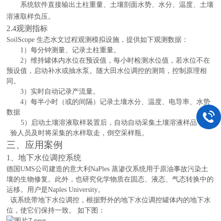
系统软件直接输出土柱重量、
土壤剖面水势、水分、温度、土壤
溶液取样负压
。
2.4
观测指标
SoilScope
生态水文过程观测模拟设施，提供如下观测数据：
1
）每分钟测量、记录土柱重量。
2
）维持罐体内水位在预设值，每小时检测水位值，若水位不在
预设值，启动补水或抽水泵。随大田水位调控的测筒，控制原理相
同。
3
）实时自动记录产流量。
4
）每半小时（或的间隔）记录土壤水分、温度、电导率、水势
数据
5
）启动土壤溶液取样装置后，自动自动采集土壤溶液样品，实
验人员及时将采集的水样取走，倒空采样瓶。
三、应用案例
1
、地下水位调控系统
德国
UMS公司建造的
意大利
NaPles 蒸渗仪系统用于原油事故污染土
壤的生物修复。此外，也研究化学物质在固态、液态、气态转换中的
运移。用户是Naples University。
该系统带地下水位调控，根据野外的地下水位调控罐体内的地下水
位，使它们保持一致。
如下图：