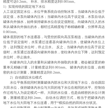
精度可达
0.2mm
。
补水、排水精度达到
0.001mm。
1）实现传统的固定地下水位
人工设定固定水位，水位平衡系统自动控制水泵，当罐体内水位低于
设定值，水泵向罐体内注水；当罐体内水位高于设定值，水泵自动从
罐体向外抽水，始终保持罐体水位在设定值附近。向罐体内注入的水
和从罐体向外抽出的水，都经过高精度电子称精确称量，分辨率高达
0.001mm。
罐体底部的地下水连通器，与受控的双向高压泵相连，当罐体内的水
位低于设定值时，水泵通过连通器向罐体内注水，使罐体内水位上
升，达到预定水位时，停止注水。
反之，当罐体内的水位高于设定
值时，水泵通过连通器向罐体外抽水，使柱体内水位下降，达到预定
水位时，停止抽水。
向罐体内注入的水量和从罐体向外抽取的水量，都会被设置的称
重单元精确计量，计量精度达到
0.001mm
。
罐体内的水位值，由精
密的水位计测量，测量精度达到
0.2mm
。
2）自动跟踪水位模式
水位平衡系统同时测量罐体内部水位和大田地下水位，自动跟踪
大田水位，保持罐体内水位与大田的地下水位在相同的水平。控制动
作过程与人为设定模式一样。大田的水位值，也是由精密的水位计测
量，测量精度达到
0.2mm
。
自动水位调控方式，相当于把罐体内的
地下水位与大田地下水位连通，用于*模拟自然的田间水分状况。
水位控制系统，每小时测量一次水位，并补充或抽取蒸散水量，