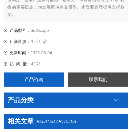
换的重要设施，为发展区域水文模型、水资源管理提供支撑数
据。
SoilScope设施既可人为设定蒸渗罐体内的水位，得到实时潜水
蒸发量，也可自动记录水位、水势的瞬时值，在与大田水势梯度
产品型号：
SoilScope
一致的情况下，得到罐体内的土壤水动力学参数，水位变化量、
厂商性质：
生产厂家
渗漏量，揭开大田“黑箱"中的水文过程。
更新时间：
2026-06-04
访 问 量：
4553
产品咨询
联系我们
产品分类
相关文章
RELATED ARTICLES