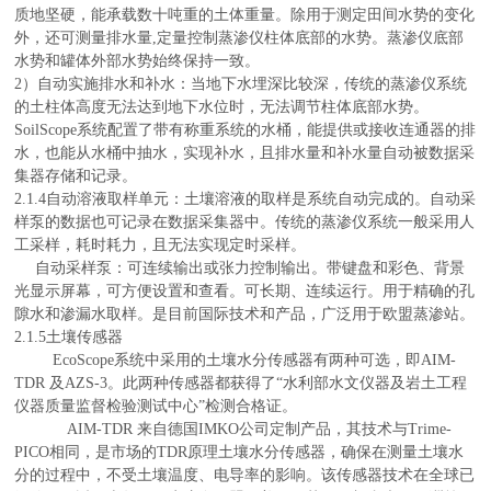
质地坚硬，能承载数十吨重的土体重量。除用于测定田间水势的变化
外，还可测量排水量
,定量控制蒸渗仪柱体底部的水势。蒸渗仪底部
水势和罐体外部水势始终保持一致
。
2）
自动
实施
排水和补水：当地下水埋深比较深，传统的蒸渗仪系统
的
土柱体高度无法达到地下水位时，无法调节柱体底部水势。
SoilScope
系统
配置了
带有称重系统的
水桶，
能提供或接收
连通器
的排
水，也能从水桶中抽水，实现补水，且排水量和
补
水量自动被数据采
集器存储和记录。
2.1.4自
动溶液取样
单元
：土壤溶液的取样是系统自动完成的。自动采
样泵的数据也可记录在数据采集器中。传统的蒸渗仪系统一般采用人
工采样，耗时耗力，且无法实现定时采样。
自动采样泵：可连续输出或张力控制输出。带键盘和彩色、背景
光显示屏幕，可方便设置和查看。可长期、连续运行。用于精确的孔
隙水和渗漏水取样
。是目前国际
技术和产品，广泛用于欧盟蒸渗站。
2.1.5土壤传感器
EcoScope系统中采用的土壤水分传感器有两种可选，即AIM
-
TDR
及
AZS
-3
。此两种传感器都获得了
“水利部水文仪器及岩土工程
仪器质量监督检验测试中心”检测合格证。
AIM
-TDR
来自德国
IMKO公司定制产品，其技术与Trime-
PICO相同，是市场
的TDR原理土壤水分传感器，
确保在测量土壤水
分的过程中，不受土壤温度、电导率的影响。
该
传感器
技术在全球已