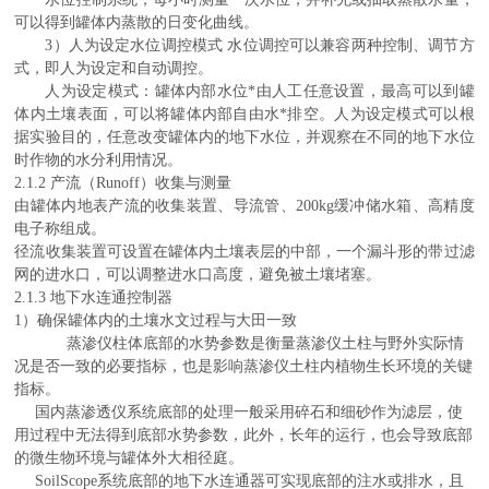
可以得到罐体内蒸散的日变化曲线。
3）人为设定水位调控模式
水位调控可以兼容两种控制、调节方
式，即人为设定和自动调控。
人为设定模式：罐体内部水位*由人工任意设置，最高可以到罐
体内土壤表面，
可以将罐体内部自由水*排空。人为设定模式可以根
据实验目的，任意改变罐体内的地下水位，并观察在不同的地下水位
时作物的水分利用情况。
2.1.2 产流（Runoff）收集与测量
由罐体内地表产流的收集装置、导流管、
200kg缓冲储水箱、高精度
电子称组成。
径流收集装置可设置在罐体内土壤表层的中部，一个漏斗形的带过滤
网的进水口，可以调整进水口高度，避免被土壤堵塞。
2.1.3 地下水连通控制器
1）确保罐体内的土壤水文过程与大田一致
蒸渗仪柱体底部的水势参数是衡量蒸渗仪土柱与野外实际情
况是否一致的必要指标，也是影响蒸渗仪土柱内植物生长环境的关键
指标。
国内蒸渗透仪系统底部的处理一般采用碎石和细砂作为滤层，使
用过程中无法得到底部水势参数，此外，长年的运行，也会导致底部
的微生物环境与罐体外大相径庭。
SoilScope
系统底部的
地下水连通器
可实现底部的注水或排水
，
且