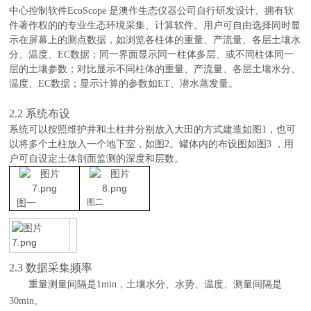
中心控制软件
EcoScope
是澳作生
态仪
器公司自行研
发设计、拥有软
件著作权的
的
专业
生
态环
境采集、
计
算
软
件。用
户
可自由
选择
同
时显
示在屏幕上的
测点
数据，如浏览各柱体的重量、产流量、各层土壤水
分、温度、
EC数据；同一界面显示同一柱体多层、或不同柱体同一
层的土壤参数；对比显示不同柱体的重量、产流量、各层土壤水分、
温度、EC数据
；
显示计算的参数如
ET、潜水蒸发量
。
2.2 系统布设
系统可以按照维护井和土柱井分别放入大田的方式建造如图
1，也可
以将多个土柱放入一个地下室，如图2。罐体内的布设图如图3 ，用
户可自设定土体剖面监测的深度和层数。
图一
图二
2.3
数据采集频率
重量测量间隔是
1min
，土壤水分、水势、温度、测量间隔是
30
min
。