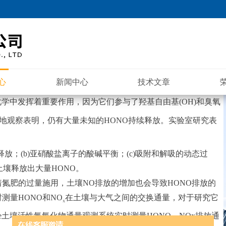
心
新闻中心
技术文章
化学中发挥着重要作用，因为它们参与了羟基自由
基
(OH
)
和臭
氧
地观察表明，仍有大量未知
的
HONO
持续
释放
。实验室研究表
释放
；
(b
)
亚
硝酸盐离子的酸碱平衡
；
(c
)
吸附和解吸的动态过
土
壤
释放出大
量
HON
O
。
着氮肥的过量施用，土
壤
N
O
排放的增加也会导
致
HON
O
排放的
时测
量
HON
O
和
NO
在土壤与大气之间的交换通量，对于研究它
X
e
土壤
活性
氮氧化物
通量
观测
系统
实时
测量
HONO
、
N
O
x
排放
通