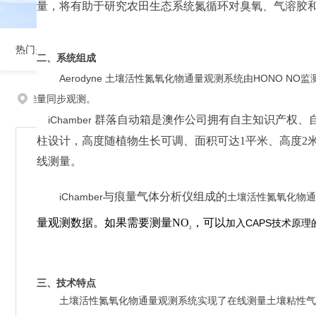
量，
将
有助于
研究
农田
生态
系统
氮循环对臭氧、气溶胶
热门关键词：
北京澳作生态仪器有限公司是致力于土壤监测、植物生理生态监
二、
系统
组成
Aerodyne
土壤
活性
氮
氧化物
通量
观测
系统
由
HONO
NO
监
当前位置：
首页
>
产品中心
> >
土壤
> Aerodyne土壤
量
同步
观测。
群落
自动箱
是
澳作公司拥有自主知识产权
、
i
Chamber
柱设计，高度随植物生长可调、面积可
达
1
平米、高
度
2
线
测量
。
与
痕量气体分析仪
组成
的
i
Chamber
土壤
活性
氮
氧化物
通
量观测数据
。
如果需要测
量
N
O
，
可以
加入
C
APS
技术原理
2
三、
技术
特点
土壤
活性
氮
氧化物
通量
观测
系统
实现
了
在线
测量
土壤
粘性
气