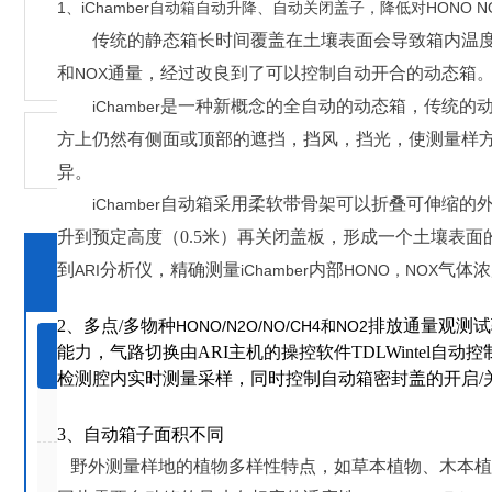
1
、
i
Chamber
自动
箱
自动
升降、
自动
关闭
盖子
，
降低
对
HONO
N
传统
的
静态箱
长时间覆盖
在
土壤
表面
会导致箱内温
和
通量
，
经过
改良
到了
可以
控制
自动
开合
的
动态箱
NO
X
是
一种
新概念
的
全自动
的
动态箱
，
传统
的
i
Chamber
方
上
仍然
有
侧面
或
顶部
的
遮挡，
挡风，
挡光
，
使
测量
样
异。
自动箱
采用
柔软
带
骨架
可以
折叠
可伸缩
的
i
Chamber
升
到
预定
高度（
0
.5
米
）
再
关闭
盖板，
形成
一个
土壤
表面
详
产品分类
到
分析仪，
精确
测量
内部
气体
浓
ARI
iChamber
HONO
，
NO
X
2
、
多点
/
多物种
排放通量观测试
HONO
/
N
2
O
/
NO
/
CH
4
和
N
O
2
能力
，
气路切换
由
A
RI
主机的操控软件
T
DLWintel
自动控
土壤
检测腔内实时测量采样
，同时控制自动箱密封盖的开启
/
产
土壤呼吸
3
、
自动
箱子
面积
不同
野外测量样地的植物多样性特点
，如草本植物
、木本植
查看全部产品