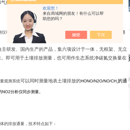
和气候的影响。
欢迎您！
来自局域网的朋友！有什么可以帮
助您的吗？
测、环境、气象监测、地下水监测、节水灌溉等仪器的销售和系统集成的专业公司
测仪
和
自动
升降
自
动
箱
i
Chamber
组成，
实现
在线、
HONO
通量
和
N
O
x
通
活性氮氧化物通量观测系统
自主研发、国内生产
的产品，
集六项设计于一体，无框架、无立
Aerodyne土壤
米。即可用于
土壤
排放
测量
，也可用作
生态
系统
净
碳
氮
交换
量
在
简要描述：
氮氧化物(NOX = NO+
可以同时测量地表土壤
排放的
的
通
量
观测
系统
HONO
/
N
2
O
/
NO
/
CH
4
羟基自由基(OH)和臭氧(O3)的形成
的
N
O
2
分析仪
同步测量
。
知的HONO持续释放。实验室研究表明
产品型号：
体
的
排放
通量，
技术
特点
如下：