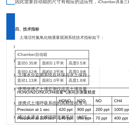
因此需要自动箱
的尺寸
有相应的适应性
，
i
Chamber
具备
三
相关文章
四、
技术
指标
RELATED ARTICLES
土壤
活性
氮
氧化物
通量
观测
系统
技术
指标
如下：
温室气体测量系统的校准：标气选择、动态稀释与零点/量程校准
iChamber
自动
箱
如何利用群落光合/呼吸测量仪进行生态监测？
直径
0
.
3
5
米
面积
0
.1
平米
高
度
0
.5
米
直径
0
.
62
米
面积
0
.
3
平米
高
度
0
.
9
米
土壤水分监测系统在环保与水土保持中的应用说明
直径
1.
13
米
面积
1.0
平米
高度
1.8
米
使用便携式土壤监测仪提高土壤质量监控与管理水平
HO
N
O
/
N
2
O
/
NO
/
CH
4
痕量气体同步测量精度
HONO
N2O
NO
CH4
便携式土壤呼吸系统的高精度校准与测量误差控制介绍
Precision at 1 sec
420 ppt
900 ppt
200 ppt
1000 pp
通过多通道土壤呼吸监测系统（ACE-Net）测量土壤呼吸与碳循环
Precision at 100 sec
140
ppt
360 ppt
70 p
pt
400 pp
t