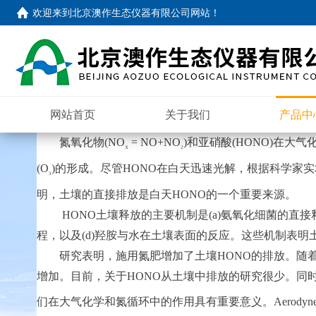
欢迎来到
北京澳作生态仪器有限公司网站
！
网站首页
关于我们
产品中
一、
观测
应用
氮氧化
物
(
NO
= NO+NO
)
和亚硝
酸
(HONO
)
在大气
X
2
(
O
)
的形成
。
尽
管
HON
O
在白天迅速光解，
根据
科学家
实
3
明，土壤的直接排放是白
天
HON
O
的一个重要来源
。
HON
O
土壤释放的主要机制
是
(a
)
氨氧化细菌的直接
程
，
以
及
(d
)
羟胺与水在土壤表面的反应
。
这些机制表明
研究表明，施用氮肥增加了土
壤
HON
O
的排放
。随
增加。目前，
关
于
HON
O
从土壤中排放的研究
很少。同
们在大气化学和氮循环中的作用具有重要意义
。
Aerodyn