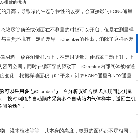
O
x
排放
的
扰动
更新时间：
2026-06-04
度的升高
，
导致
箱内
生态学
特性
的
改变，
会
直接
影响
通量
HONO
。
动
态
箱
尽管
顶盖
或
侧面
在
不
测量
的
时候
可以
开启，
但是
在
测量
样
方
与
自然
环境
有
一定
的
差异。
的
推出，
消除了
这样
的
差
iChamber
产品咨询
外罩
材料
，
放在
测量
样地
上，
在
定时
测量
时
伸缩罩
自动
上升，
上
的
密闭
空间，
同时
在
循环泵
的
驱动下，
内部
气体
被
输送
iChamber
细介绍
度
变化
，
根据
样地
面积（
0
.1
平米
）
计算
通量和
通量
。
HON
O
NO
X
验
可以采用
多点
与
一台
分析仪组合
模式实现同步测量
i
Chamber
制
，按时间顺序自动
顺序采集多个自动箱内气体样本
，送回主机
关闭的动作
。
品咨询
物
、灌木植物
等等
，其本身的高度
，枝冠的面积都不尽相同
，
产品：