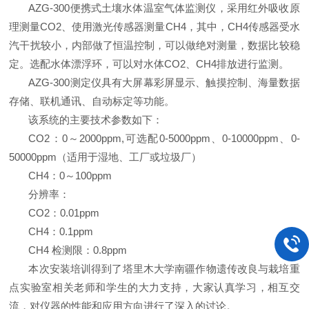
AZG-300便携式土壤水体温室气体
监
测仪，
采用红外吸收原
理测量
CO2
、使用激光传感器测量
CH4
，其中，
CH4
传感器受水
汽干扰较小，内部做了恒温控制，可以做绝对测量，数据比较稳
定。选配水体漂浮环，可以对水体
CO2、CH4排放进行监测。
AZG-300
测定仪具有大屏幕彩屏显示、触摸控制、海量数据
存储、联机通讯、自动标定等功能。
该系统的主要技术参数如下：
CO2：0～2000ppm,可选配0-5000ppm、0-10000ppm、0-
50000ppm（适用于湿地、工厂或垃圾厂）
CH4：0～100ppm
分辨率：
CO2：0.01ppm
CH4：0.1ppm
CH4 检测限：0.8ppm
本次安装培训得到了塔里木大学南疆作物遗传改良与栽培重
点实验室相关老师和学生的大力支持，大家认真学习，相互交
流，对仪器的性能和应用方向进行了深入的讨论。