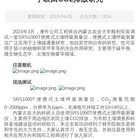
更新时间：2023-04-03 点击次数：1814
2023
年
3
月，澳作公司工程师在内蒙古农业大学顺利安装调
试一套
SRS1000T
便携式土壤呼吸测量仪，便携式土壤呼吸测量
仪广泛应用于土壤碳通量研究，包括其空间分布的研究。也可应
用于较小的植物和草坪草等的光合作用研究。主要用于碳平衡、
微生物生态学、土壤生物量等领域。
仪器整机
现场测试
SRS1000T
便携式土壤呼吸测量仪，
CO
测量范围
2
0~2000ppm
，分辨率为
1ppm
，充满电可持续工作
10
小时以上
。
内蒙古农大的科研人员使用
SRS1000T
便携式土壤呼吸测量
仪，主要用于周边地区农田土壤
CO2
排放，为市郊土壤调查和科
研基地建设提供科研助力。本次安装培训得到了林学院相关老师
和学生的大力支持，大家认真学习，相互交流。并就仪器使用和
相关应用方向和我司工程师进行了深入探讨。