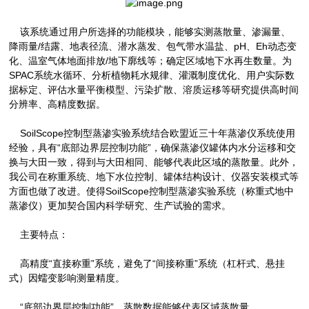
该系统通过用户所选择的功能模块，能够实测蒸散量、渗漏量、
降雨量/结露、地表径流、潜水蒸发、包气带水温盐、pH、Eh动态变
化、温室气体地面排放/地下廓线等；确定区域地下水再生数量。为
SPAC系统水循环、分析植物耗水规律、灌溉制度优化、用户实际数
据标定、评估水量平衡模型、污染扩散、溶质运移等研究提供高时间
分辨率、高精度数据。
SoilScope控制型蒸渗实验系统结合欧盟近三十年蒸渗仪系统使用
经验，具有“底部边界层控制功能”，确保蒸渗仪罐体内水分运移和交
换与大田一致，得到与大田相同、能够代表此区域的蒸散量。此外，
我公司在称重系统、地下水位控制、罐体结构设计、仪器安装模式等
方面也做了改进。使得SoilScope控制型蒸渗实验系统（称重式地中
蒸渗仪）更加契合国内科学研究、生产试验的需求。
主要特点：
高精度“直接称重”系统，避免了“间接称重”系统（杠杆式、悬挂
式）因蠕变影响测量精度。
“底部边界层控制功能”，蒸散数据能够代表区域蒸散量。