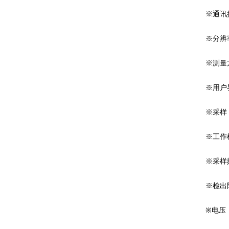
※通讯接口
※分辨率
※测量方
※用户界
※采样：
※工作模
※采样频
※检出限：1
※电压：1