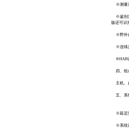
※测量活
※鉴别藻
版还可识
※野外自
※连续监
※HAB
四、组
主机、自
五、系
※延迟荧
※系统设