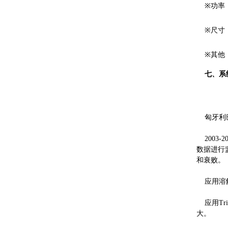
※功率：
※尺寸：3
※其他：
七、系
匈牙利巴
2003
数据进行
和衰败。
应用溶解
应用Tr
大。